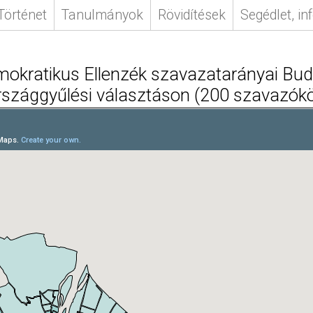
Történet
Tanulmányok
Rövidítések
Segédlet, in
okratikus Ellenzék szavazatarányai Bud
rszággyűlési választáson (200 szavazókö