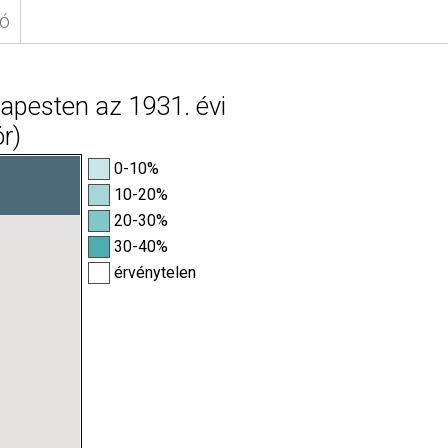
fó
apesten az 1931. évi
r)
0-10%
10-20%
20-30%
30-40%
érvénytelen