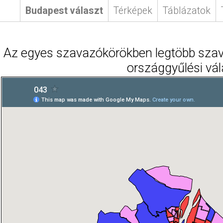
Budapest választ
Térképek
Táblázatok
Az egyes szavazókörökben legtöbb szava
országgyűlési vá