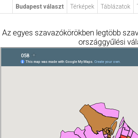
Budapest választ
Térképek
Táblázatok
Az egyes szavazókörökben legtöbb szava
országgyűlési vá